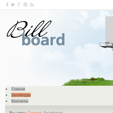
Главная
Биллборды
Контакты
Вы здесь:
Главная
Биллборды