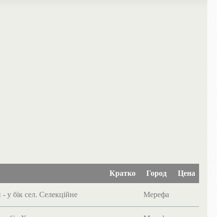
Кратко
Город
Цена
- у бік сел. Селекційне
Мерефа