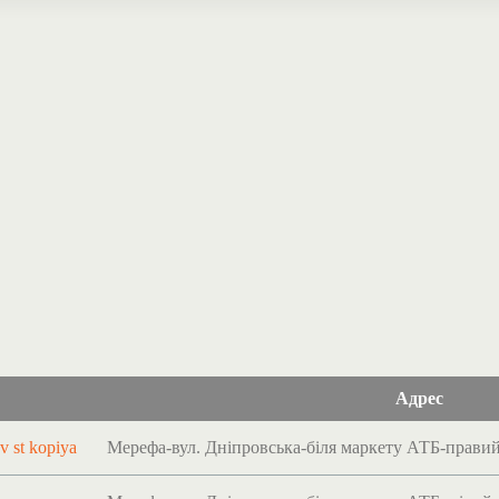
Адрес
Мерефа-вул. Дніпровська-біля маркету АТБ-правий 