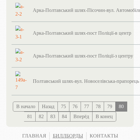
Арка-Полтавський шлях-Пісочин-вул. Автомобіль
Арка-Полтавський шлях-пост Поліції-в центр
Арка-Полтавський шлях-пост Поліції-з центру
Полтавський шлях-вул. Новоселівська-прапорець
В начало
Назад
75
76
77
78
79
80
81
82
83
84
Вперёд
В конец
ГЛАВНАЯ
БИЛЛБОРДЫ
КОНТАКТЫ