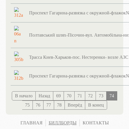
Проспект Гагарина-развязка с окружной-флажок№
Полтавський шлях-Пісочин-вул. Автомобільна-низ
Трасса Киев-Харьков-пос. Нестеренки- возле АЗС 
Проспект Гагарина-развязка с окружной-флажок№
В начало
Назад
69
70
71
72
73
74
75
76
77
78
Вперёд
В конец
ГЛАВНАЯ
БИЛЛБОРДЫ
КОНТАКТЫ