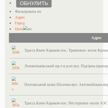
Фильтровать по
Адрес
Город
Цена
Адрес
Трасса Киев-Харьков-пос. Травневое- возле Крона
Лозовеньківський пр-т-в р-ні вул. Підгірна-прап
Полтавський шлях-Пісочин-вул. Автомобільна-ве
Трасса Киев-Харьков-пос. Нестеренки- возле АЗС 