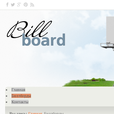
Главная
Биллборды
Контакты
Вы здесь:
Главная
Биллборды