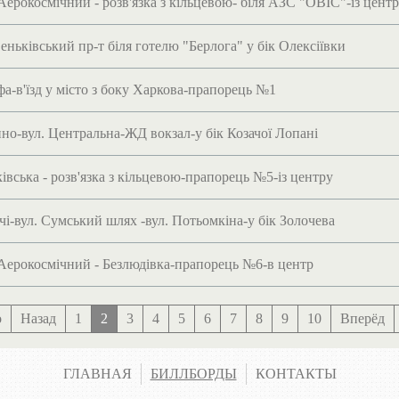
Аерокосмічний - розв'язка з кільцевою- біля АЗС "ОВІС"-із цент
еньківський пр-т біля готелю "Берлога" у бік Олексіївки
а-в'їзд у місто з боку Харкова-прапорець №1
но-вул. Центральна-ЖД вокзал-у бік Козачої Лопані
івська - розв'язка з кільцевою-прапорець №5-із центру
чі-вул. Сумський шлях -вул. Потьомкіна-у бік Золочева
Аерокосмічний - Безлюдівка-прапорець №6-в центр
о
Назад
1
2
3
4
5
6
7
8
9
10
Вперёд
ГЛАВНАЯ
БИЛЛБОРДЫ
КОНТАКТЫ