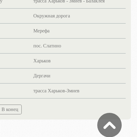
ру
трасса Харьков - Змиев - Балаклея
Окружная дорога
Мерефа
пос. Слатино
Харьков
Дергачи
трасса Харьков-Змиев
В конец