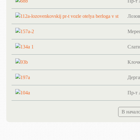
Пр-т 
Лозов
Мереф
Слати
Клочк
Дерга
Пр-т 
В начал